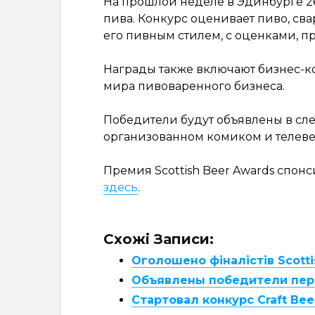
На прошлой неделе в Эдинбурге 2
пива. Конкурс оценивает пиво, сва
его пивным стилем, с оценками, п
Награды также включают бизнес-ко
мира пивоваренного бизнеса.
Победители будут объявлены в с
организованном комиком и телев
Премия Scottish Beer Awards спонс
здесь
.
Схожі Записи:
Оголошено фіналістів Scotti
Объявлены победители перв
Стартовал конкурс Craft Bee