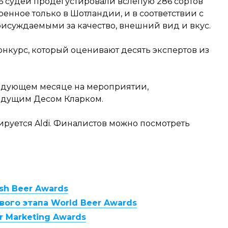
6 судей продегустировали вслепую 286 сортов
ренное только в Шотландии, и в соответствии с
рисуждаемыми за качество, внешний вид и вкус.
нкурс, который оценивают десять экспертов из
ледующем месяце на мероприятии,
едущим Десом Кларком.
ируется Aldi. Финалистов можно посмотреть
sh Beer Awards
ого этапа World Beer Awards
r Marketing Awards