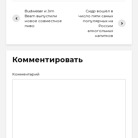
Budweiser и Jim
Сидр вошёл в
Beam выпустили
число пяти самых
новое совместное
популярных на
пиво
России
алкогольных
напитков
Комментировать
Комментарий