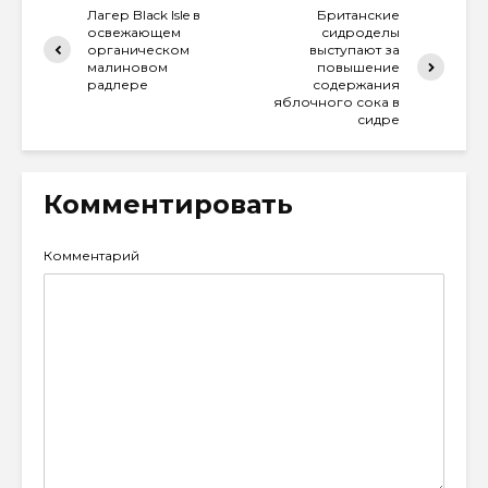
Лагер Black Isle в
Британские
освежающем
сидроделы
органическом
выступают за
малиновом
повышение
радлере
содержания
яблочного сока в
сидре
Комментировать
Комментарий