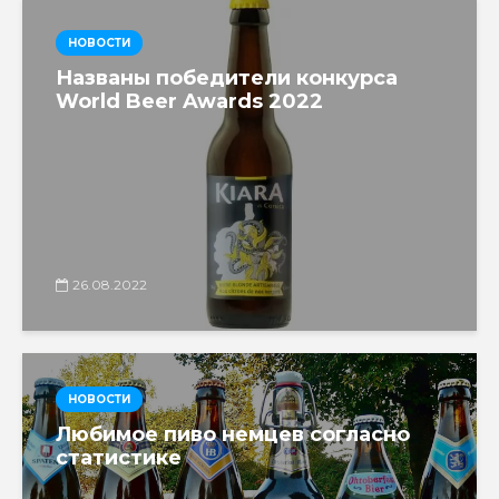
НОВОСТИ
Названы победители конкурса
World Beer Awards 2022
26.08.2022
НОВОСТИ
Любимое пиво немцев согласно
статистике