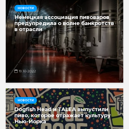
НОВОСТИ
Немецкая ассоциация пивоваров
предупредила о волне банкротств
в отрасли
19.10.2022
НОВОСТИ
Dogfish Head и TALEA выпустили
пиво, которое отражает культуру
Нью-Йорка