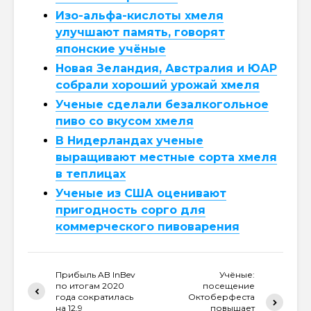
Изо-альфа-кислоты хмеля
улучшают память, говорят
японские учёные
Новая Зеландия, Австралия и ЮАР
собрали хороший урожай хмеля
Ученые сделали безалкогольное
пиво со вкусом хмеля
В Нидерландах ученые
выращивают местные сорта хмеля
в теплицах
Ученые из США оценивают
пригодность сорго для
коммерческого пивоварения
Прибыль AB InBev
Учёные:
по итогам 2020
посещение
года сократилась
Октоберфеста
на 12,9
повышает