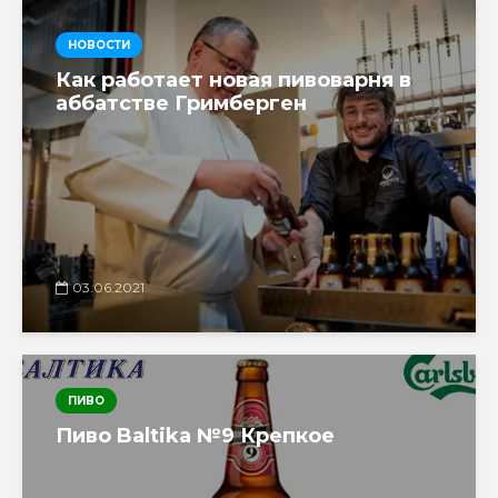
НОВОСТИ
Как работает новая пивоварня в
аббатстве Гримберген
03.06.2021
ПИВО
Пиво Baltika №9 Крепкое