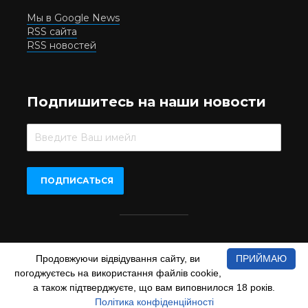
Мы в Google News
RSS сайта
RSS новостей
Подпишитесь на наши новости
Beer.UA © 2016-2022
Продовжуючи відвідування сайту, ви
ПРИЙМАЮ
При копіюванні матеріалів з сайту обов'язкове пряме
погоджуєтесь на використання файлів cookie,
відкрите для пошукових систем гіперпосилання на сайт
а також підтверджуєте, що вам виповнилося 18 років.
www.beer.ua
Політика конфіденційності