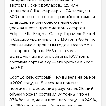
австралийских долларов… (25 млн
долларов США), фермеры HPA посадили
300 новых гектаров австралийского хмеля.
Благодаря этому совокупный объем
урожая шести проприетарных сортов
Eclipse, Ella, Enigma, Galaxy, Topaz, Vic Secret
и Cascade увеличился на 130 тонн (8,4%) по
сравнению с прошлым годом. Всего с 810
гектаров собрали 1656 тонн хмеля.
Большую часть этого объёма, 1007 тонн,
составил сорт Galaxy — его урожай вырос
на 3,5%.
Сорт Eclipse, который HPA вывела на рынок
в 2020 году, за 18 месяцев показал
неожиданно хорошие результаты. Общий
объем урожая составил 94 тонны, что на
87% больше, чем в прошлом году. На 24,9%,
до 290 тонн, вырос объём урожая Vic