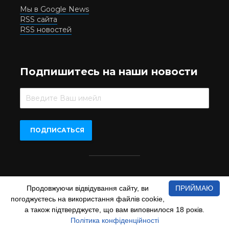
Мы в Google News
RSS сайта
RSS новостей
Подпишитесь на наши новости
Beer.UA © 2016-2022
Продовжуючи відвідування сайту, ви
ПРИЙМАЮ
При копіюванні матеріалів з сайту обов'язкове пряме
погоджуєтесь на використання файлів cookie,
відкрите для пошукових систем гіперпосилання на сайт
www.beer.ua
а також підтверджуєте, що вам виповнилося 18 років.
Політика конфіденційності