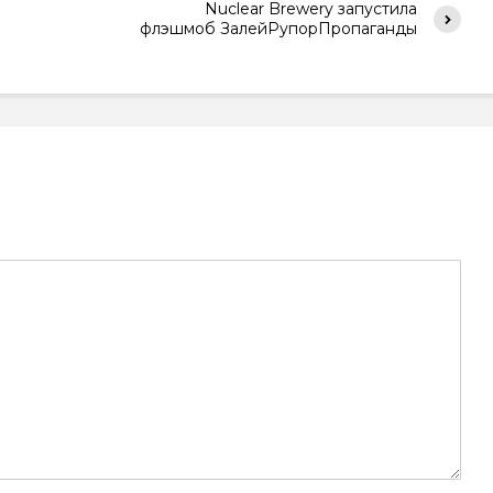
Nuclear Brewery запустила
флэшмоб ЗалейРупорПропаганды