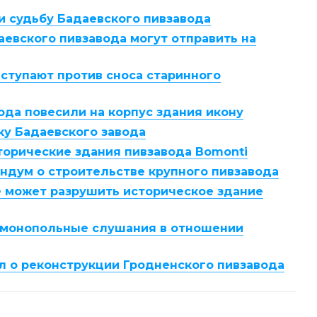
и судьбу Бадаевского пивзавода
евского пивзавода могут отправить на
ступают против сноса старинного
ода повесили на корпус здания икону
ку Бадаевского завода
торические здания пивзавода Bomonti
ндум о строительстве крупного пивзавода
е может разрушить историческое здание
имонопольные слушания в отношении
л о реконструкции Гродненского пивзавода