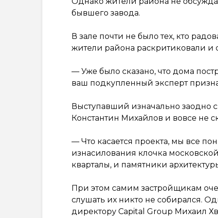
Однако жители района не обсужда
бывшего завода.
В зале почти не было тех, кто рад
жители района раскритиковали и 
— Уже было сказано, что дома пост
ваш подкупленный эксперт признал
Выступавший изначально заодно с
Константин Михайлов и вовсе не ск
— Что касается проекта, мы все пон
изнасилования клочка московской
кварталы, и памятники архитектур
При этом самим застройщикам очен
слушать их никто не собирался. О
директору Capital Group Михаил Хв