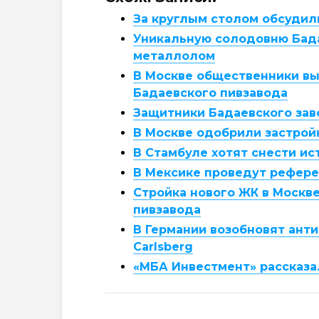
За круглым столом обсудил
Уникальную солодовню Бада
металлолом
В Москве общественники вы
Бадаевского пивзавода
Защитники Бадаевского зав
В Москве одобрили застрой
В Стамбуле хотят снести ис
В Мексике проведут рефере
Стройка нового ЖК в Москв
пивзавода
В Германии возобновят ант
Carlsberg
«МБА Инвестмент» рассказа