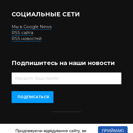
СОЦИАЛЬНЫЕ СЕТИ
Мы в Google News
RSS сайта
RSS новостей
Подпишитесь на наши новости
Beer.UA © 2016-2022
Продовжуючи відвідування сайту, ви
ПРИЙМАЮ
При копіюванні матеріалів з сайту обов'язкове пряме