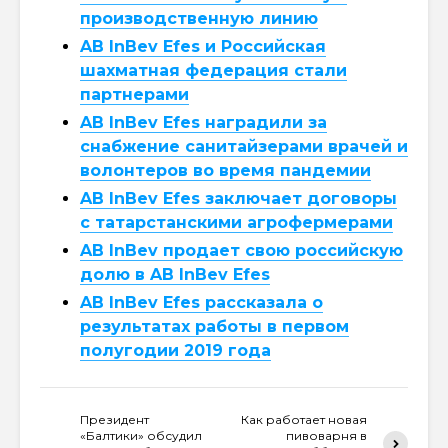
производственную линию
AB InBev Efes и Российская
шахматная федерация стали
партнерами
AB InBev Efes наградили за
снабжение санитайзерами врачей и
волонтеров во время пандемии
AB InBev Efes заключает договоры
с татарстанскими агрофермерами
AB InBev продает свою российскую
долю в AB InBev Efes
AB InBev Efes рассказала о
результатах работы в первом
полугодии 2019 года
Президент
Как работает новая
«Балтики» обсудил
пивоварня в