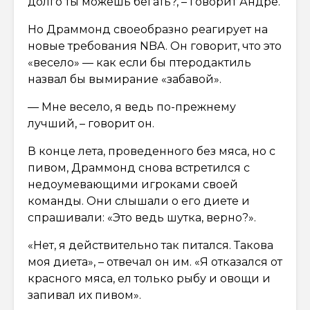
долго ты можешь бегать?, – говорит Андре.
Но Драммонд своеобразно реагирует на
новые требования NBA. Он говорит, что это
«весело» — как если бы птеродактиль
назвал бы вымирание «забавой».
— Мне весело, я ведь по-прежнему
лучший, – говорит он.
В конце лета, проведенного без мяса, но с
пивом, Драммонд снова встретился с
недоумевающими игроками своей
команды. Они слышали о его диете и
спрашивали: «Это ведь шутка, верно?».
«Нет, я действительно так питался. Такова
моя диета», – отвечал он им. «Я отказался от
красного мяса, ел только рыбу и овощи и
запивал их пивом».