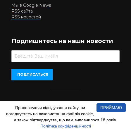
Мы в Google News
RSS сайта
RSS новостей
Подпишитесь на наши новости
Beer.UA © 2016-2022
Продовжуючи відвідування сайту, ви
ПРИЙМАЮ
При копіюванні матеріалів з сайту обов'язкове пряме
погоджуєтесь на використання файлів cookie,
відкрите для пошукових систем гіперпосилання на сайт
www.beer.ua
а також підтверджуєте, що вам виповнилося 18 років.
Політика конфіденційності