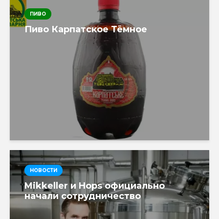
ПИВО
Пиво Карпатское Тёмное
НОВОСТИ
Mikkeller и Hops официально
начали сотрудничество