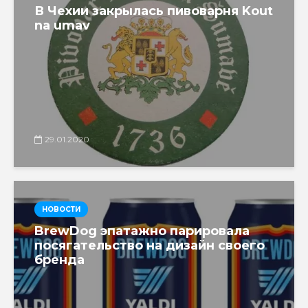
В Чехии закрылась пивоварня Kout
na umav
29.01.2020
НОВОСТИ
BrewDog эпатажно парировала
посягательство на дизайн своего
бренда