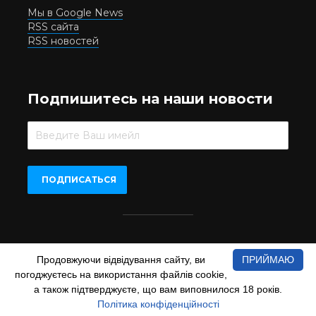
Мы в Google News
RSS сайта
RSS новостей
Подпишитесь на наши новости
Beer.UA © 2016-2022
Продовжуючи відвідування сайту, ви
ПРИЙМАЮ
При копіюванні матеріалів з сайту обов'язкове пряме
погоджуєтесь на використання файлів cookie,
відкрите для пошукових систем гіперпосилання на сайт
www.beer.ua
а також підтверджуєте, що вам виповнилося 18 років.
Політика конфіденційності