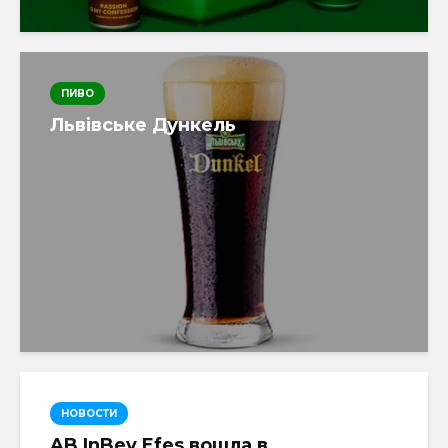
ПИВО
Львівське Дункель
НОВОСТИ
AB InBev Efes вошла в