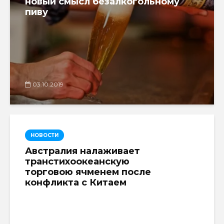
новый смысл безалкогольному
пиву
03.10.2019
НОВОСТИ
Австралия налаживает
транстихоокеанскую
торговою ячменем после
конфликта с Китаем