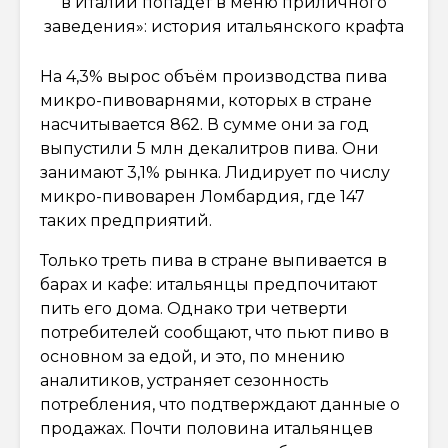
в Италии попадёт в меню приличного
заведения»: история итальянского крафта
На 4,3% вырос объём производства пива
микро-пивоварнями, которых в стране
насчитывается 862. В сумме они за год
выпустили 5 млн декалитров пива. Они
занимают 3,1% рынка. Лидирует по числу
микро-пивоварен Ломбардия, где 147
таких предприятий.
Только треть пива в стране выпивается в
барах и кафе: итальянцы предпочитают
пить его дома. Однако три четверти
потребителей сообщают, что пьют пиво в
основном за едой, и это, по мнению
аналитиков, устраняет сезонность
потребления, что подтверждают данные о
продажах. Почти половина итальянцев