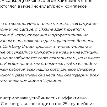
м Carlsberg Ukraine Олегом Хайдакиным для
остоялся в музейно-культурном комплексе
я в Украине. Никто точно не знает, как ситуация
ойны, но Carlsberg Ukraine адаптируется к
льше быстро, преданно и профессионально
ызовы и возможности для поддержки бизнеса,
 Carlsberg Group продолжит инвестировать в
 уже обсуждались конкретные новые инвестиции.
пенно возобновляет свою деятельность, но и имеет
. Как компания, мы стремимся выйти из войны
жен работой всех наших сотрудников Carlsberg
пуском и развитием бизнеса. Мы благодарим всех
сстановление мира в Украине»,
–
онстрировала устойчивость и эффективно
Carlsberg Ukraine входит в топ-25 крупнейших