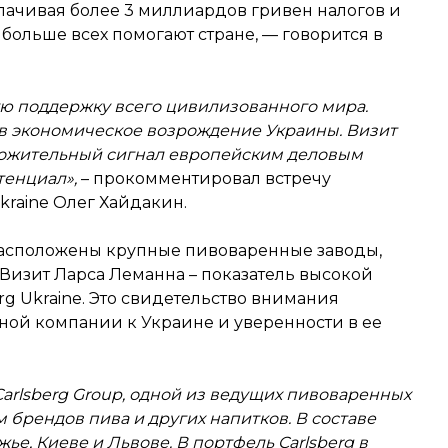
лачивая более 3 миллиардов гривен налогов и
 больше всех помогают стране, — говорится в
ю поддержку всего цивилизованного мира.
т в экономическое возрождение Украины. Визит
оложительный сигнал европейским деловым
тенциал»,
– прокомментировал встречу
kraine Олег Хайдакин.
 расположены крупные пивоваренные заводы,
 Визит Ларса Леманна – показатель высокой
g Ukraine. Это свидетельство внимания
ой компании к Украине и уверенности в ее
 Carlsberg Group, одной из ведущих пивоваренных
 брендов пива и других напитков. В составе
жье, Киеве и Львове. В портфель Carlsberg в