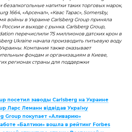
и безалкогольные напитки таких торговых марок,
urg 1664, «Арсенал», «Квас Тарас», Somersby,
ремя войны в Украине Carlsberg Group приняла
оссии и выходе с рынка. Carlsberg Group,
ndation перечислили 75 миллионов датских крон в
sberg Ukraine начала производить питьевую воду
 Украины. Компания также оказывает
тельным фондам и организациям в Киеве,
угих регионах страны для поддержки
up посетил заводы Carlsberg на Украине
up Ларс Леманн відвідав Україну
rg Group покупает «Аливарию»
работе «Балтики» вошла в рейтинг Forbes