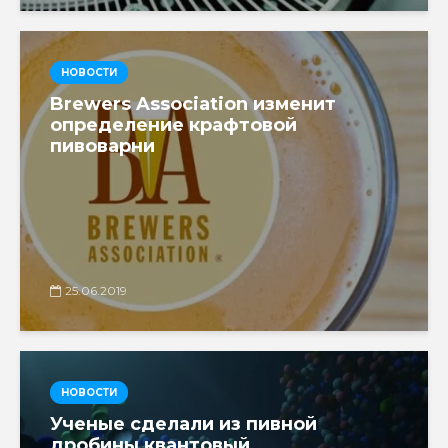
НОВОСТИ
Brewers Association изменит
определение крафтовой
пивоварни
25.06.2019
НОВОСТИ
Ученые сделали из пивной
дробины квантовый