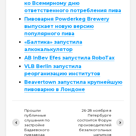
ко Всемирному дню
ответственного потребления пива
Пивоварня Powderkeg Brewery
выпускает новую версию
популярного пива
«Балтика» запустила
алкокалькулятор
AB InBev Efes запустила RoboTax
VLB Berlin запустила
реорганизацию институтов
Beavertown запустила крупнейшую
пивоварню в Лондоне
Прошли
26-28 ноября в
публичные
Петербурге
слушания по
состоится Форум
застройке
производителей
Бадаевского
безалкогольных
пивзавода
напитков