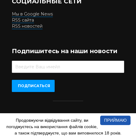
СОЦИАЛЬНЫЕ СЕТИ
Мы в Google News
RSS сайта
RSS новостей
Подпишитесь на наши новости
Beer.UA © 2016-2022
Продовжуючи відвідування сайту, ви
ПРИЙМАЮ
При копіюванні матеріалів з сайту обов'язкове пряме
погоджуєтесь на використання файлів cookie,
відкрите для пошукових систем гіперпосилання на сайт
а також підтверджуєте, що вам виповнилося 18 років.
www.beer.ua