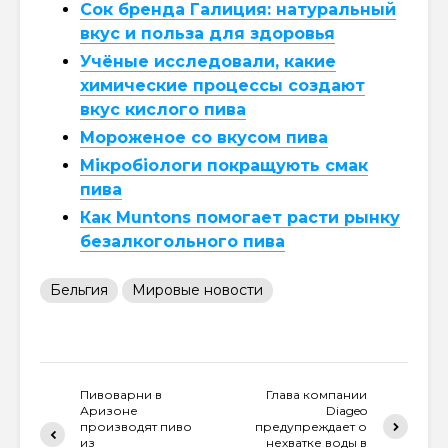
Сок бренда Галиция: натуральный
вкус и польза для здоровья
Учёные исследовали, какие
химические процессы создают
вкус кислого пива
Мороженое со вкусом пива
Мікробіологи покращують смак
пива
Как Muntons помогает расти рынку
безалкогольного пива
Бельгия
Мировые новости
Пивоварни в
Глава компании
Аризоне
Diageo
производят пиво
предупреждает о
из
нехватке воды в