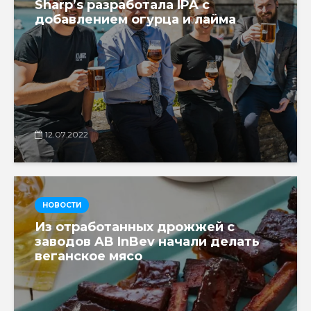
Sharp’s разработала IPA с
добавлением огурца и лайма
12.07.2022
НОВОСТИ
Из отработанных дрожжей с
заводов AB InBev начали делать
веганское мясо