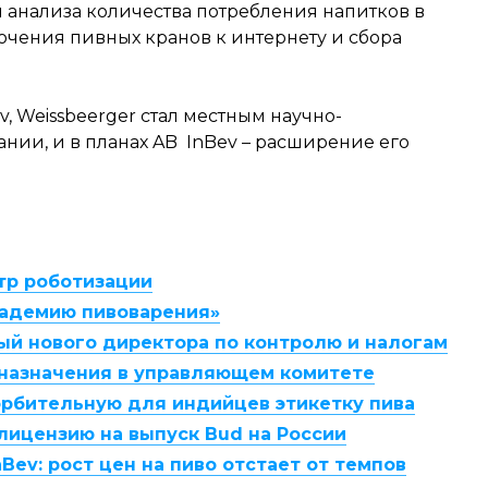
 анализа количества потребления напитков в
чения пивных кранов к интернету и сбора
, Weissbeerger стал местным научно-
ии, и в планах AB InBev – расширение его
нтр роботизации
Академию пивоварения»
вый нового директора по контролю и налогам
е назначения в управляющем комитете
орбительную для индийцев этикетку пива
лицензию на выпуск Bud на России
Bev: рост цен на пиво отстает от темпов