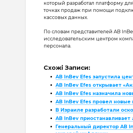
который разработал платформу для
точках продаж при помощи подклю
кассовых данных.
По словам представителей AB InBev
исследовательским центром компан
персонала.
Схожі Записи:
AB InBev Efes запустила це
AB InBev Efes открывает «
AB InBev Efes назначила но
AB InBev Efes провел новы
В Израиле разработали оск
AB InBev приостанавливает 
Генеральный директор AB In