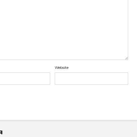
Website
я