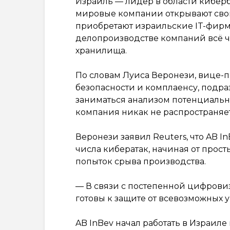
Израиль — лидер в области кибер
мировые компании открывают свои
приобретают израильские IT-фирмы
делопроизводстве компаний всё ч
хранилища.
По словам Луиса Веронези, вице-
безопасности и комплаенсу, подра
заниматься анализом потенциальны
компания никак не распространяе
Веронези заявил Reuters, что AB In
числа кибератак, начиная от прос
попыток срыва производства.
— В связи с постепенной цифрови
готовы к защите от всевозможных уг
AB InBev начал работать в Израиле 