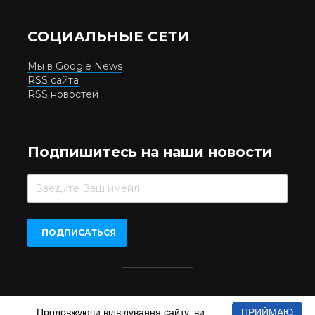
СОЦИАЛЬНЫЕ СЕТИ
Мы в Google News
RSS сайта
RSS новостей
Подпишитесь на наши новости
Beer.UA © 2016-2022
Продовжуючи відвідування сайту, ви
ПРИЙМАЮ
При копіюванні матеріалів з сайту обов'язкове пряме