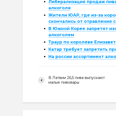
Либерализация продаж пив
алкоголя
Жители ЮАР, где из-за кор
скончались от отравления
В Южной Корее запретят изо
алкоголем
Траур по королеве Елизавет
Катар требует запретить пр
На россии ассортимент алк
В Латвии 26,5 пива выпускают
малые пивовары