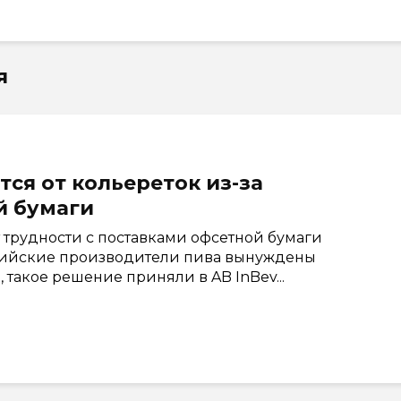
я
ся от кольереток из-за
й бумаги
рудности с поставками офсетной бумаги
оссийские производители пива вынуждены
 такое решение приняли в AB InBev...