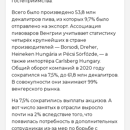
гостеприимства.
Всего было произведено 53,8 млн
декалитров пива, из которых 9,7% было
отправлено на экспорт. Ассоциация
пивоваров Венгрии учитывает статистику
четырёх крупнейших в стране
производителей — Borsodi, Dreher,
Heineken Hungária и Pécsi Sörfőzde, — а
также импортёра Carlsberg Hungary.
Общий оборот компаний в 2020 году
сократился на 7,5%, до 61,8 млн декалитров.
В совокупности они занимают 99%
венгерского рынка.
На 7,5% сократились выплаты акцизов. А
вот число занятых в отрасли выросло
почти на 2% вследствие того, что
появилась потребность в дополнительных
сотрудниках из-за мер по борьбе с