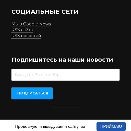
СОЦИАЛЬНЫЕ СЕТИ
Мы в Google News
RSS сайта
RSS новостей
Подпишитесь на наши новости
Beer.UA © 2016-2022
Продовжуючи відвідування сайту, ви
ПРИЙМАЮ
При копіюванні матеріалів з сайту обов'язкове пряме