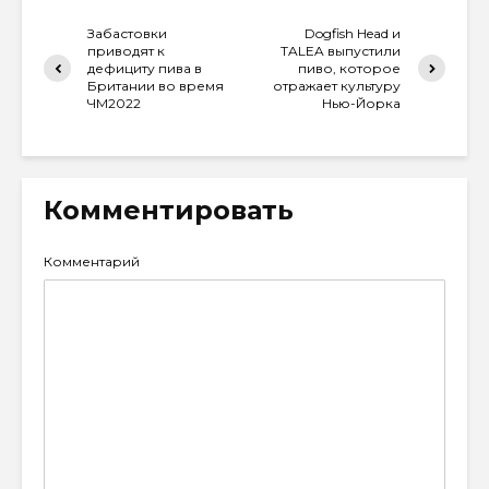
Забастовки
Dogfish Head и
приводят к
TALEA выпустили
дефициту пива в
пиво, которое
Британии во время
отражает культуру
ЧМ2022
Нью-Йорка
Комментировать
Комментарий