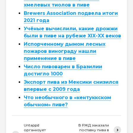
хмелевых тиолов в пиве
Brewers Association подвела итоги
2021 года
Учёные вычислили, какие дрожжи
были в пиве на рубеже XIX-XX веков
Испорченному дымом лесных
пожаров винограду нашли
применение в пиве
Число пивоварен в Бразилии
достигло 1000
Экспорт пива из Мексики снизился
впервые с 2009 года
Что необычного в «кентуккском
обычном» пиве?
Untappd
В РЖД заказали
организует
поставку пива в