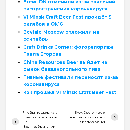
BrewLDN отменили из-за опасений
распространения коронавируса
VI Minsk Craft Beer Fest пройдёт 5
октября в Ok16
Beviale Moscow отложили на
сентябрь
Craft Drinks Corner: фоторепортаж
Павла Егорова
China Resources Beer выйдет на
рынок безалкогольного пива
Пивные фестивали переносят из-за
коронавируса
Как прошёл VI Minsk Craft Beer Fest
Чтобы поддержать
BrewDog откроет
пивоваров, комик
шестую пивоварню
из
в Калифорнии
Великобритании