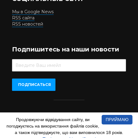
Мы в Google News
RSS сайта
RSS новостей
Подпишитесь на наши новости
Beer.UA © 2016-2022
Продовжуючи відвідування сайту, ви
ПРИЙМАЮ
При копіюванні матеріалів з сайту обов'язкове пряме
погоджуєтесь на використання файлів cookie,
відкрите для пошукових систем гіперпосилання на сайт
www.beer.ua
а також підтверджуєте, що вам виповнилося 18 років.