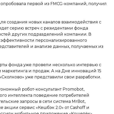
попробовала первой из FMCG-компаний, получил
для создания новых каналов взаимодействия с
едет серию встреч с резидентами фонда
остей других подразделений компании. В
и эффективности персонализированного
едставителей и анализе данных, получаемых из
ерты фонда уже провели несколько интервью с
аркетинга и продаж. А на Дне инноваций 15
«Сколково» уже представили свои разработки.
ономный робот-консультант Promobot,
ого интеллекта поведение потребителей
ельские запросы в сети система MrBot,
акции сервис «Кешбэк 2.0» от Cashoff и
оссиян мобильное приложение «Кошелёк»,