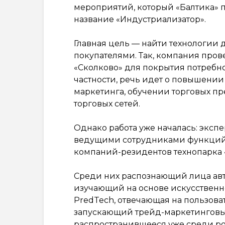
мероприятий, который «Балтика» 
название «Индустриализатор».
Главная цель — найти технологии 
покупателями. Так, компания пров
«Сколково» для покрытия потребн
частности, речь идет о повышени
маркетинга, обучении торговых пр
торговых сетей.
Однако работа уже началась: эксп
ведущими сотрудниками функций м
компаний-резидентов технопарка 
Среди них распознающий лица авт
изучающий на основе искусственн
PredTech, отвечающая на пользоват
запускающий трейд-маркетинговые 
распространившееся уже среди р