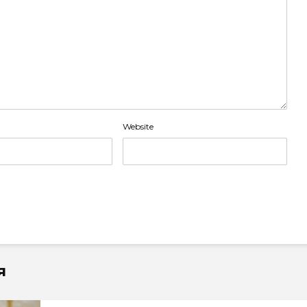
Website
я