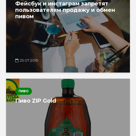
Фейсбук и инстаграм запретят
пользователям продажу и обмен
пивом
25.07.2019
ПИВО
Пиво ZIP Gold