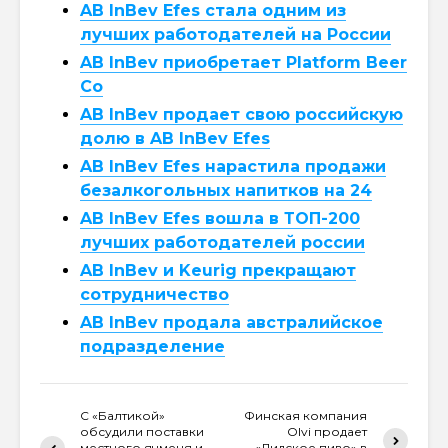
AB InBev Efes стала одним из
лучших работодателей на России
AB InBev приобретает Platform Beer
Co
AB InBev продает свою российскую
долю в AB InBev Efes
AB InBev Efes нарастила продажи
безалкогольных напитков на 24
AB InBev Efes вошла в ТОП-200
лучших работодателей россии
AB InBev и Keurig прекращают
сотрудничество
AB InBev продала австралийское
подразделение
С «Балтикой»
Финская компания
обсудили поставки
Olvi продает
местного ячменя и
«Лидское пиво» в