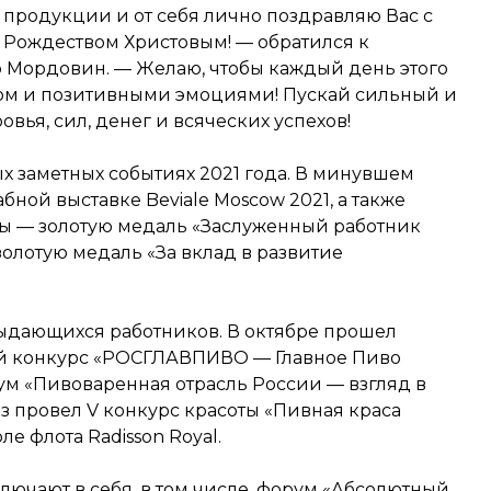
 продукции и от себя лично поздравляю Вас с
Рождеством Христовым! — обратился к
 Мордовин. — Желаю, чтобы каждый день этого
ом и позитивными эмоциями! Пускай сильный и
вья, сил, денег и всяческих успехов!
х заметных событиях 2021 года. В минувшем
бной выставке Beviale Moscow 2021, а также
ы — золотую медаль «Заслуженный работник
олотую медаль «За вклад в развитие
ыдающихся работников. В октябре прошел
й конкурс «РОСГЛАВПИВО — Главное Пиво
м «Пивоваренная отрасль России — взгляд в
з провел V конкурс красоты «Пивная краса
е флота Radisson Royal.
лючают в себя, в том числе, форум «Абсолютный