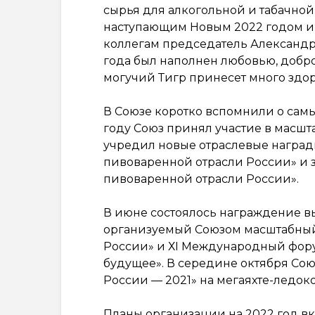
сырья для алкогольной и табачной
наступающим Новым 2022 годом и 
коллегам председатель Александр
года был наполнен любовью, добр
могучий Тигр принесет много здоро
В Союзе коротко вспомнили о самы
году Союз принял участие в масшта
учредил новые отраслевые наград
пивоваренной отрасли России» и з
пивоваренной отрасли России».
В июне состоялось награждение в
организуемый Союзом масштабны
России» и ХI Международный фору
будущее». В середине октября Сою
России — 2021» на мегаяхте-ледокол
Планы организации на 2022 год вк