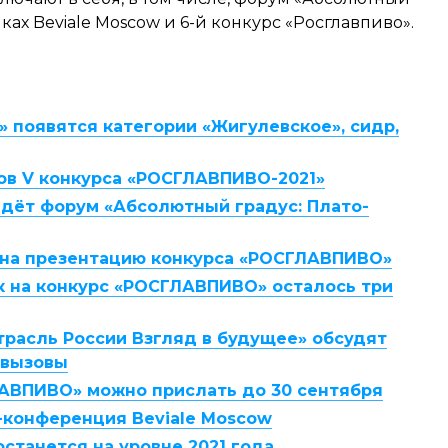
амках Beviale Moscow и 6-й конкурс «Росглавпиво».
 появятся категории «Жигулевское», сидр,
ов V конкурса «РОСГЛАВПИВО-2021»
йдёт форум «Абсолютный градус: Плато-
 на презентацию конкурса «РОСГЛАВПИВО»
к на конкурс «РОСГЛАВПИВО» осталось три
трасль России Взгляд в будущее» обсудят
 вызовы
АВПИВО» можно прислать до 30 сентября
-конференция Beviale Moscow
останется на уровне 2021 года