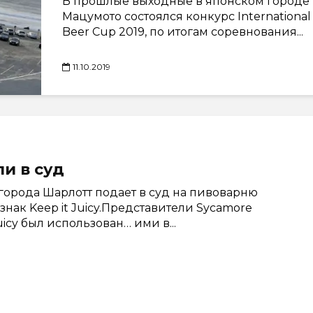
В прошлые выходные в японском городе
Мацумото состоялся конкурс International
Beer Cup 2019, по итогам соревнования...
11.10.2019
и в суд
города Шарлотт подает в суд на пивоварню
знак Keep it Juicy.Представители Sycamore
uicy был использован… ими в...