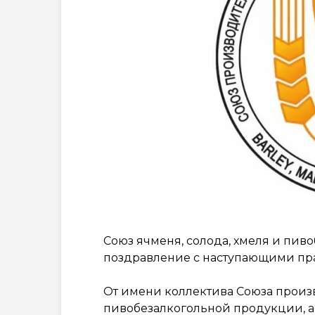
Союз ячменя, солода, хмеля и пи
поздравление с наступающими пра
От имени коллектива Союза произв
пивобезалкогольной продукции, а