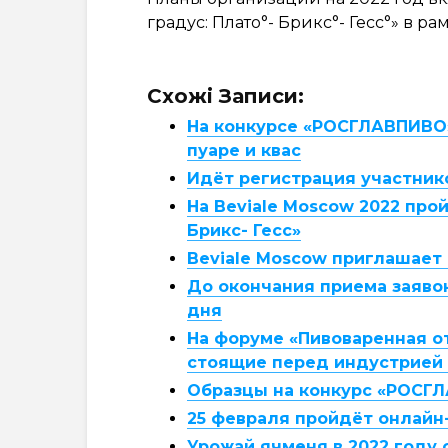
градус: Плато°- Брикс°- Гесс°» в р
Схожі Записи:
На конкурсе «РОСГЛАВПИВО»
пуаре и квас
Идёт регистрация участник
На Beviale Moscow 2022 про
Брикс- Гесс»
Beviale Moscow приглашает
До окончания приема заяво
дня
На форуме «Пивоваренная о
стоящие перед индустрией
Образцы на конкурс «РОСГЛ
25 февраля пройдёт онлайн
Урожай ячменя в 2022 году 