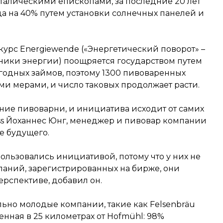
каталическими епископами, за последние 20 лет
а на 40% путем установки солнечных панелей и
рс Energiewende («Энергетический поворот» –
ники энергии) поощряется государством путем
годных займов, поэтому 1300 пивоваренных
ми мерами, и число таковых продолжает расти.
ие пивоварни, и инициатива исходит от самих
ess Йоханнес Юнг, менеджер и пивовар компании
е будущего.
льзовались инициативой, потому что у них не
мпаний, зарегистрированных на бирже, они
рспективе, добавил он.
льно молодые компании, такие как Felsenbräu
женная в 25 километрах от Hofmühl: 98%