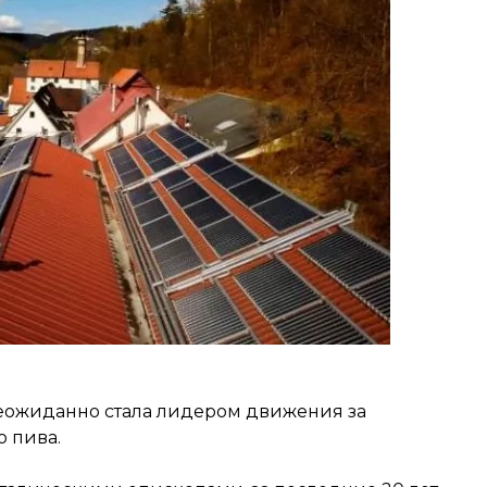
еожиданно стала лидером движения за
 пива.