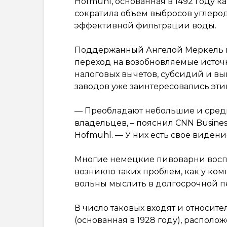
Hofmühl, основанная в 1492 году 
сократила объем выбросов углерод
эффективной фильтрации воды.
Поддержанный Ангелой Меркель ку
переход на возобновляемые источ
налоговых вычетов, субсидий и вы
заводов уже заинтересовались эти
— Преобладают небольшие и средн
владельцев, – пояснил CNN Busin
Hofmühl. — У них есть свое видени
Многие немецкие пивоварни воспо
возникло таких проблем, как у ко
вольны мыслить в долгосрочной пе
В число таковых входят и относите
(основанная в 1928 году), располо