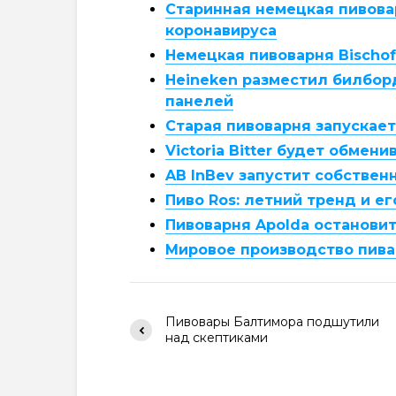
Старинная немецкая пивова
коронавируса
Немецкая пивоварня Bischof
Heineken разместил билбор
панелей
Старая пивоварня запускае
Victoria Bitter будет обмен
AB InBev запустит собствен
Пиво Ros: летний тренд и е
Пивоварня Apolda останови
Мировое производство пива 
Пивовары Балтимора подшутили
над скептиками