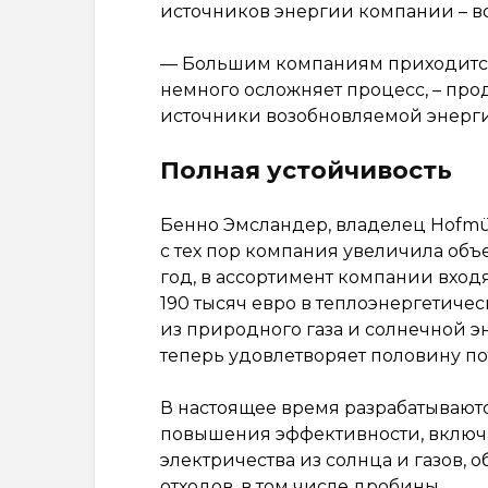
источников энергии компании – в
— Большим компаниям приходится д
немного осложняет процесс, – про
источники возобновляемой энергии
Полная устойчивость
Бенно Эмсландер, владелец Hofmüh
с тех пор компания увеличила объе
год, в ассортимент компании входя
190 тысяч евро в теплоэнергетиче
из природного газа и солнечной эн
теперь удовлетворяет половину п
В настоящее время разрабатываю
повышения эффективности, включа
электричества из солнца и газов,
отходов, в том числе дробины.