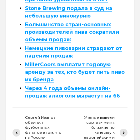
Stone Brewing подала в суд на
небольшую винокурню
Большинство стран-основных
производителей пива сократили
объемы продаж
Немецкие пивоварни страдают от
падения продаж
MillerCoors выплатит годовую
аренду за тех, кто будет пить пиво
их бренда
Через 4 года объемы онлайн-
продаж алкоголя вырастут на 66
Сергей Иванов
Ученые вывели
обвинил
сорта ячменя,
футбольных
близкие по
фанатов в том, что
качеству к
на России
европейским и