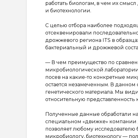
работать биологам, в чем их смы
и биотехнологии.
С целью отбора наиболее подходящ
отсеквенировали последовательнос
дрожжевого региона ITS в образца
бактериальный и дрожжевой состав
— В чем преимущество по сравнени
микробиологической лаборатории?
посев на какие-то конкретные микр
остается незамеченным. В данном
генетического материала. Мы види
относительную представленность 
Полученные данные обработали на
специальном «движке» компании 
позволяет любому исследователю 
микробиологу, биотехнологу — по