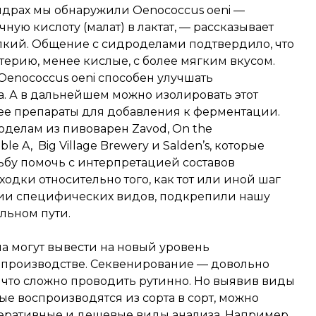
идрах мы обнаружили Oenococcus oeni —
ную кислоту (малат) в лактат, — рассказывает
рпкий. Общение с сидроделами подтвердило, что
терию, менее кислые, с более мягким вкусом.
 Oenococcus oeni способен улучшать
. А в дальнейшем можно изолировать этот
нее препараты для добавления к ферментации.
делам из пивоварен Zavod, On the
e A, Big Village Brewery и Salden’s, которые
ьбу помочь с интерпретацией составов
одки относительно того, как тот или иной шаг
вии специфических видов, подкрепили нашу
ильном пути.
а могут вывести на новый уровень
 производстве. Секвенирование — довольно
а что сложно проводить рутинно. Но выявив виды
ые воспроизводятся из сорта в сорт, можно
перативные и дешевые виды анализа. Например,