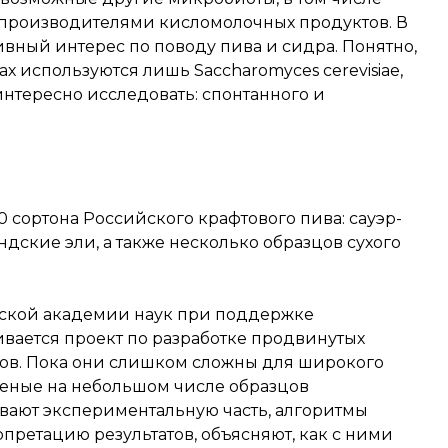
с производителями кисломолочных продуктов. В
ивный интерес по поводу пива и сидра. Понятно,
ах используются лишь Saccharomyces cerevisiae,
интересно исследовать: спонтанного и
 сортона Российского крафтового пива: сауэр-
дские эли, а также несколько образцов сухого
йской академии наук при поддержке
вается проект по разработке продвинутых
ов. Пока они слишком сложны для широкого
еные на небольшом числе образцов
ывают экспериментальную часть, алгоритмы
претацию результатов, объясняют, как с ними