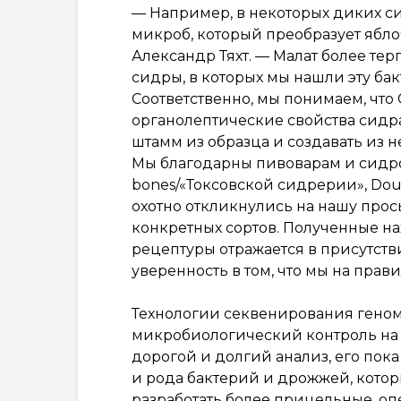
— Например, в некоторых диких с
микроб, который преобразует яблоч
Александр Тяхт. — Малат более те
сидры, в которых мы нашли эту бак
Соответственно, мы понимаем, что
органолептические свойства сидра
штамм из образца и создавать из 
Мы благодарны пивоварам и сидро
bones/«Токсовской сидрерии», Doubl
охотно откликнулись на нашу прос
конкретных сортов. Полученные нах
рецептуры отражается в присутст
уверенность в том, что мы на прав
Технологии секвенирования геном
микробиологический контроль на
дорогой и долгий анализ, его пок
и рода бактерий и дрожжей, котор
разработать более прицельные, о