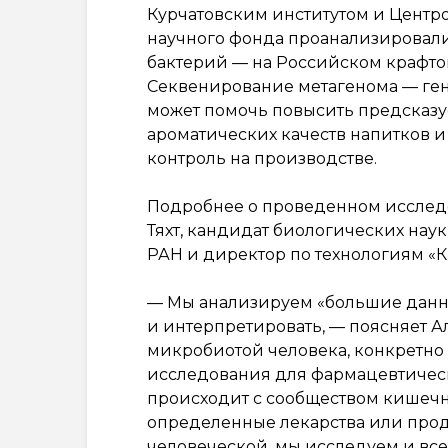
Курчатовским институтом и Цент
научного фонда проанализировал
бактерий — на Российском крафто
Секвенирование метагенома — ген
может помочь повысить предсказу
ароматических качеств напитков 
контроль на производстве.
Подробнее о проведенном исследо
Тяхт, кандидат биологических нау
РАН и директор по технологиям «К
— Мы анализируем «большие данны
и интерпретировать, — поясняет А
микробиотой человека, конкретно
исследования для фармацевтическ
происходит с сообществом кишечн
определенные лекарства или проду
человеческой, мы исследуем и вс