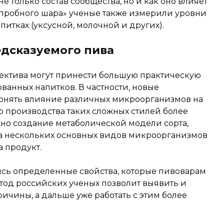
е только состав сообщества, но и как оно влияет
 «пробного шара» ученые также измерили уровни
питках (уксусной, молочной и других).
дсказуемого пива
ектива могут принести большую практическую
анных напитков. В частности, новые
 понять влияние различных микроорганизмов на
ию производства таких сложных стилей более
но создание метаболической модели сорта,
ома нескольких основных видов микроорганизмов
а продукт.
ись определенные свойства, которые пивоварам
етод российских ученых позволит выявить и
чины, а дальше уже работать с этим более