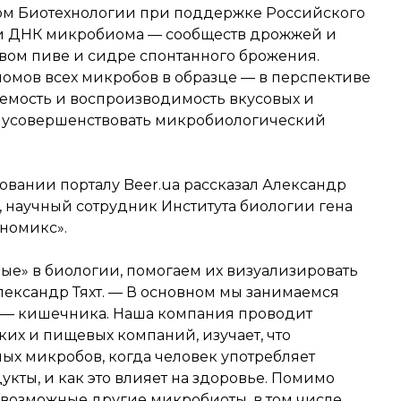
ром Биотехнологии при поддержке Российского
и ДНК микробиома — сообществ дрожжей и
вом пиве и сидре спонтанного брожения.
омов всех микробов в образце — в перспективе
емость и воспроизводимость вкусовых и
и усовершенствовать микробиологический
вании порталу Beer.ua рассказал Александр
к, научный сотрудник Института биологии гена
номикс».
е» в биологии, помогаем их визуализировать
лександр Тяхт. — В основном мы занимаемся
 — кишечника. Наша компания проводит
их и пищевых компаний, изучает, что
ых микробов, когда человек употребляет
кты, и как это влияет на здоровье. Помимо
евозможные другие микробиоты, в том числе