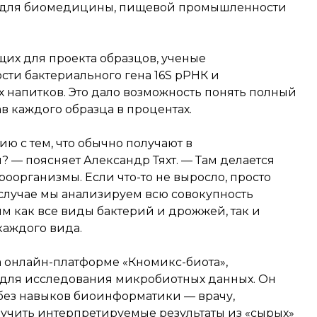
сл для биомедицины, пищевой промышленности
их для проекта образцов, ученые
ти бактериального гена 16S рРНК и
х напитков. Это дало возможность понять полный
 каждого образца в процентах.
ю с тем, что обычно получают в
 — поясняет Александр Тяхт. — Там делается
оорганизмы. Если что-то не выросло, просто
 случае мы анализируем всю совокупность
м как все виды бактерий и дрожжей, так и
каждого вида.
 онлайн-платформе «Кномикс-биота»,
для исследования микробиотных данных. Он
без навыков биоинформатики — врачу,
лучить интерпретируемые результаты из «сырых»