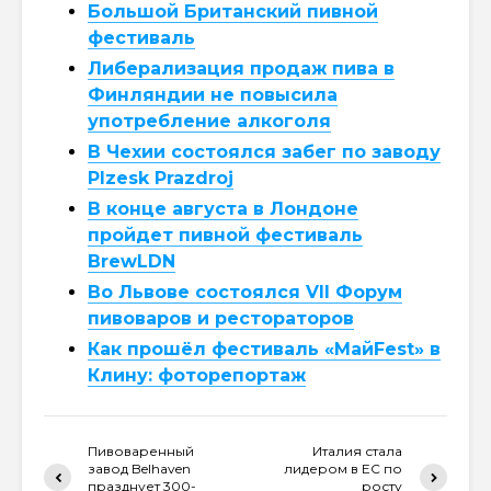
Большой Британский пивной
фестиваль
Либерализация продаж пива в
Финляндии не повысила
употребление алкоголя
В Чехии состоялся забег по заводу
Plzesk Prazdroj
В конце августа в Лондоне
пройдет пивной фестиваль
BrewLDN
Во Львове состоялся VII Форум
пивоваров и рестораторов
Как прошёл фестиваль «МайFest» в
Клину: фоторепортаж
Пивоваренный
Италия стала
завод Belhaven
лидером в ЕС по
празднует 300-
росту