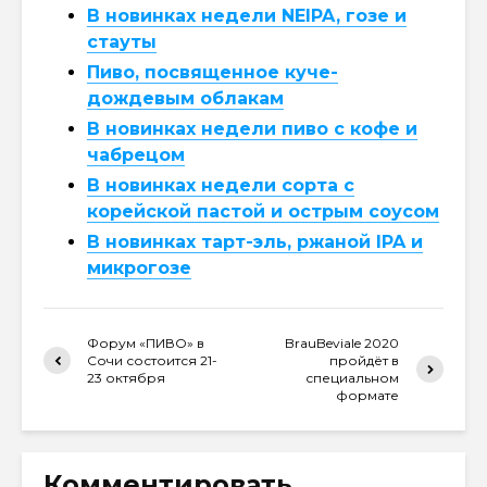
В новинках недели NEIPA, гозе и
стауты
Пиво, посвященное куче-
дождевым облакам
В новинках недели пиво с кофе и
чабрецом
В новинках недели сорта с
корейской пастой и острым соусом
В новинках тарт-эль, ржаной IPA и
микрогозе
Форум «ПИВО» в
BrauBeviale 2020
Сочи состоится 21-
пройдёт в
23 октября
специальном
формате
Комментировать