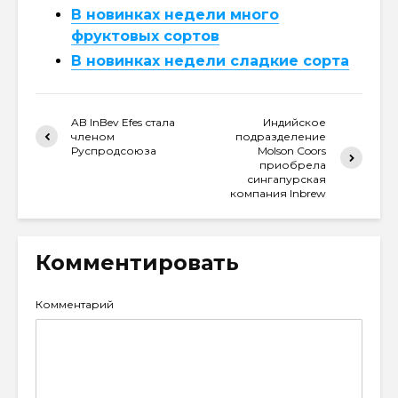
В новинках недели много
фруктовых сортов
В новинках недели сладкие сорта
AB InBev Efes стала
Индийское
членом
подразделение
Руспродсоюза
Molson Coors
приобрела
сингапурская
компания Inbrew
Комментировать
Комментарий