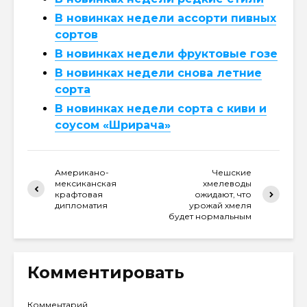
В новинках недели ассорти пивных
сортов
В новинках недели фруктовые гозе
В новинках недели снова летние
сорта
В новинках недели сорта с киви и
соусом «Шрирача»
Американо-
Чешские
мексиканская
хмелеводы
крафтовая
ожидают, что
дипломатия
урожай хмеля
будет нормальным
Комментировать
Комментарий