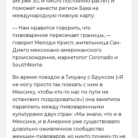
(их уже 30, и число постоянно растёт) и
поможет нанести регион Баха на
международную пивную карту.
— Нам нравится говорить, что
пивоварение пересекает границы, —
говорит Мелоди Крисп, жительница Сан-
Диего мексикано-американского
происхождения, маркетолог Coronado и
SouthNorte.
Во время поездок в Тихуану с Бруксом («Я
не могу просто так поехать с ним в
Мексику, чтобы кто-то нас по пути не
остановил поздороваться») она заметила
параллель между пивоваренными
культурами двух стран: «Мы знали, что и в
Мексике, и в Америке уже существовало
довольно оживленное сообщество
женщин-пивоваров, но никто почему-то не