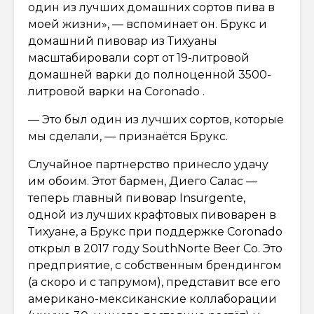
один из лучших домашних сортов пива в
моей жизни», — вспоминает он. Брукс и
домашний пивовар из Тихуаны
масштабировали сорт от 19-литровой
домашней варки до полноценной 3500-
литровой варки на Coronado .
— Это был один из лучших сортов, которые
мы сделали, — признаётся Брукс.
Случайное партнерство принесло удачу
им обоим. Этот бармен, Диего Салас —
теперь главный пивовар Insurgente,
одной из лучших крафтовых пивоварен в
Тихуане, а Брукс при поддержке Coronado
открыл в 2017 году SouthNorte Beer Co. Это
предприятие, с собственным брендингом
(а скоро и с тапрумом), представит все его
американо-мексиканские коллаборации