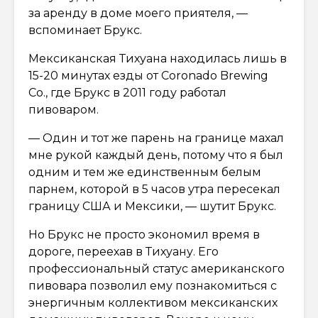
за аренду в доме моего приятеля, —
вспоминает Брукс.
Мексиканская Тихуана находилась лишь в
15-20 минутах езды от Coronado Brewing
Co., где Брукс в 2011 году работал
пивоваром.
— Один и тот же парень на границе махал
мне рукой каждый день, потому что я был
одним и тем же единственным белым
парнем, которой в 5 часов утра пересекал
границу США и Мексики, — шутит Брукс.
Но Брукс не просто экономил время в
дороге, переехав в Тихуану. Его
профессиональный статус американского
пивовара позволил ему познакомиться с
энергичным коллективом мексиканских