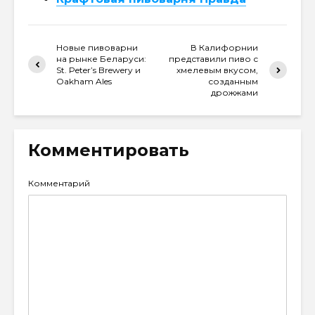
Новые пивоварни
В Калифорнии
на рынке Беларуси:
представили пиво с
St. Peter’s Brewery и
хмелевым вкусом,
Oakham Ales
созданным
дрожжами
Комментировать
Комментарий