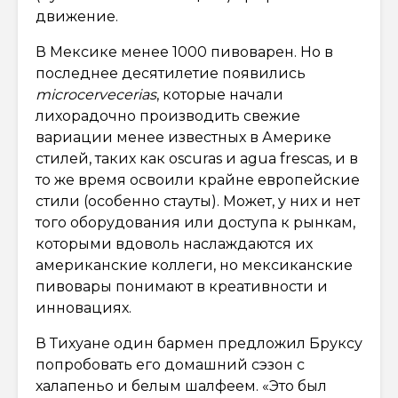
движение.
В Мексике менее 1000 пивоварен. Но в
последнее десятилетие появились
microcerveceria
s
, которые начали
лихорадочно производить свежие
вариации менее известных в Америке
стилей, таких как oscuras и agua frescas, и в
то же время освоили крайне европейские
стили (особенно стауты). Может, у них и нет
того оборудования или доступа к рынкам,
которыми вдоволь наслаждаются их
американские коллеги, но мексиканские
пивовары понимают в креативности и
инновациях.
В Тихуане один бармен предложил Бруксу
попробовать его домашний сэзон с
халапеньо и белым шалфеем. «Это был