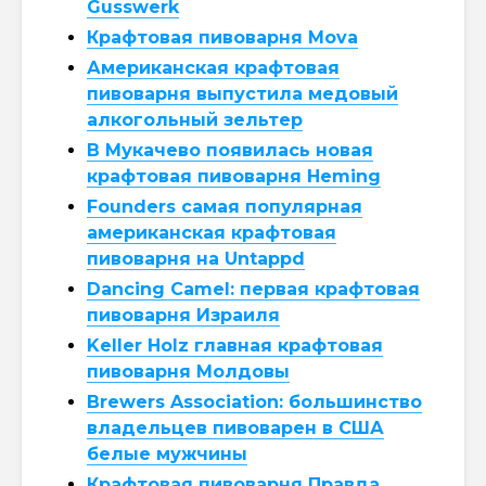
Gusswerk
Крафтовая пивоварня Mova
Американская крафтовая
пивоварня выпустила медовый
алкогольный зельтер
В Мукачево появилась новая
крафтовая пивоварня Heming
Founders самая популярная
американская крафтовая
пивоварня на Untappd
Dancing Camel: первая крафтовая
пивоварня Израиля
Keller Holz главная крафтовая
пивоварня Молдовы
Brewers Association: большинство
владельцев пивоварен в США
белые мужчины
Крафтовая пивоварня Правда