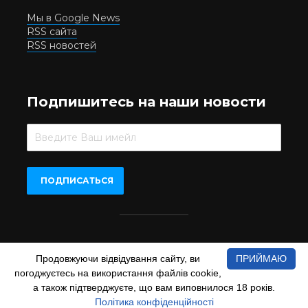
Мы в Google News
RSS сайта
RSS новостей
Подпишитесь на наши новости
Beer.UA © 2016-2022
Продовжуючи відвідування сайту, ви
ПРИЙМАЮ
При копіюванні матеріалів з сайту обов'язкове пряме
погоджуєтесь на використання файлів cookie,
відкрите для пошукових систем гіперпосилання на сайт
www.beer.ua
а також підтверджуєте, що вам виповнилося 18 років.
Політика конфіденційності