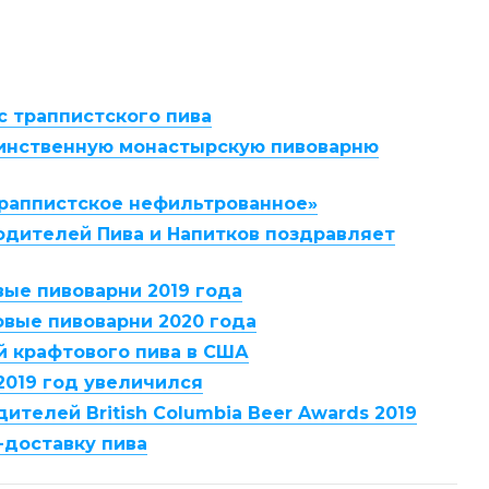
с траппистского пива
динственную монастырскую пивоварню
 «траппистское нефильтрованное»
дителей Пива и Напитков поздравляет
вые пивоварни 2019 года
овые пивоварни 2020 года
 крафтового пива в США
 2019 год увеличился
ителей British Columbia Beer Awards 2019
-доставку пива