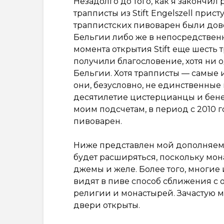
Незадолго до того, как я закончил 
трапписты из Stift Engelszell прис
траппистских пивоварен были дово
Бельгии либо же в непосредственно
момента открытия Stift еще шесть
получили благословение, хотя ни 
Бельгии. Хотя трапписты — самые
они, безусловно, не единственные
десятилетие цистерцианцы и бене
моим подсчетам, в период с 2010 
пивоварен.
Ниже представлен мой дополняемы
будет расширяться, поскольку мон
джемы и желе. Более того, многие
видят в пиве способ сближения с 
религии и монастырей. Зачастую м
двери открыты.