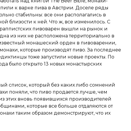
работать над книгой The Beer Bible, монахи-
тупили к варке пива в Австрии. Доселе ряды
льно стабильны: все они располагались в
й близости к ней. Что ж, все изменилось. С
 траппистских пивоварен вышли на рынок и
одна из них не расположена территориально в
 известный монашеский орден в пивоварении,
 монахи, которые производят пиво. За последнее
диктинцы тоже запустили новые проекты. По
года было открыто 13 новых монастырских
й список, который без каких либо сомнений
ахи поняли, что пиво продается лучше, чем
 из этих вновь появившихся производителей
общинами, которые все больше отдаляются от
онахи таким образом демонстрируют, что их