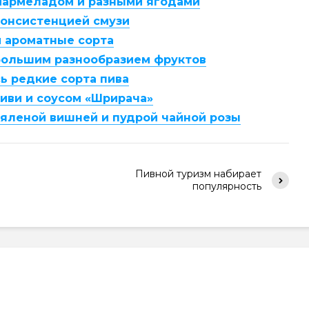
 мармеладом и разными ягодами
консистенцией смузи
и ароматные сорта
 большим разнообразием фруктов
ь редкие сорта пива
киви и соусом «Шрирача»
вяленой вишней и пудрой чайной розы
Пивной туризм набирает
популярность