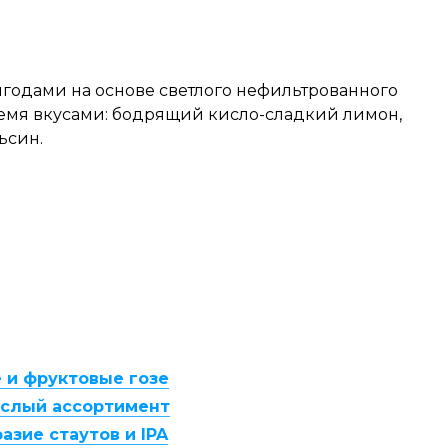
ягодами на основе светлого нефильтрованного
ремя вкусами: бодрящий кисло-сладкий лимон,
ьсин.
 и фруктовые гозе
ислый ассортимент
азие стаутов и IPA