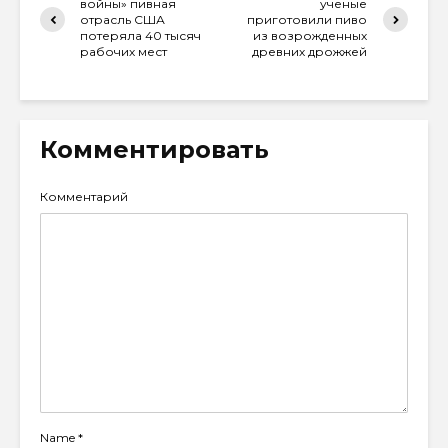
войны» пивная
ученые
отрасль США
приготовили пиво
потеряла 40 тысяч
из возрожденных
рабочих мест
древних дрожжей
Комментировать
Комментарий
Name
*