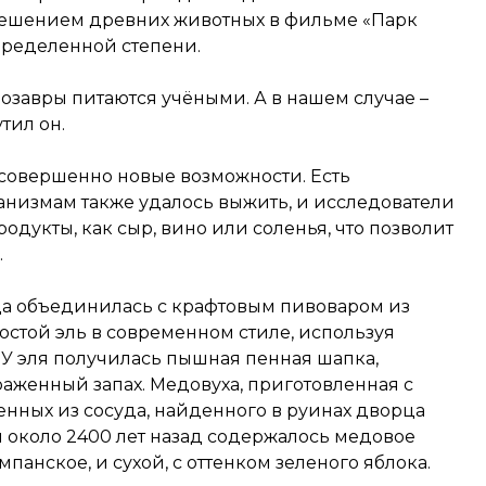
ешением древних животных в фильме «Парк
пределенной степени.
завры питаются учёными. А в нашем случае –
тил он.
 совершенно новые возможности. Есть
анизмам также удалось выжить, и исследователи
дукты, как сыр, вино или соленья, что позволит
.
а объединилась с крафтовым пивоваром из
остой эль в современном стиле, используя
 У эля получилась пышная пенная шапка,
аженный запах. Медовуха, приготовленная с
нных из сосуда, найденного в руинах дворца
м около 2400 лет назад содержалось медовое
панское, и сухой, с оттенком зеленого яблока.