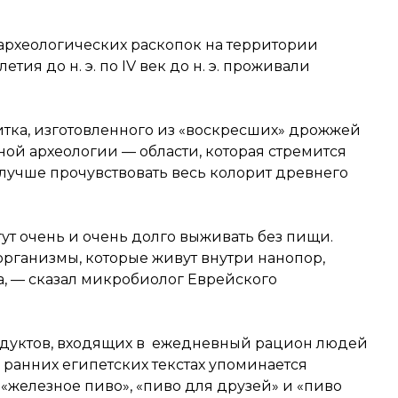
археологических раскопок на территории
летия до н. э. по IV век до н. э. проживали
тка, изготовленного из «воскресших» дрожжей
ой археологии — области, которая стремится
лучше прочувствовать весь колорит древнего
т очень и очень долго выживать без пищи.
организмы, которые живут внутри нанопор,
ва, — сказал микробиолог Еврейского
одуктов, входящих в ежедневный рацион людей
 ранних египетских текстах упоминается
 «железное пиво», «пиво для друзей» и «пиво