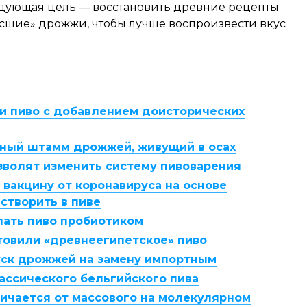
ледующая цель — восстановить древние рецепты
есшие» дрожжи, чтобы лучше воспроизвести вкус
и пиво с добавлением доисторических
ный штамм дрожжей, живущий в осах
волят изменить систему пивоварения
вакцину от коронавируса на основе
створить в пиве
лать пиво пробиотиком
товили «древнеегипетское» пиво
уск дрожжей на замену импортным
ассического бельгийского пива
личается от массового на молекулярном