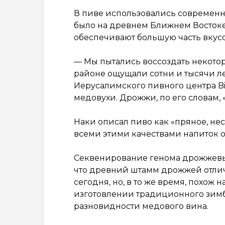
В пиве использовались современны
было на древнем Ближнем Востоке
обеспечивают большую часть вкус
— Мы пытались воссоздать некотор
районе ощущали сотни и тысячи ле
Иерусалимского пивного центра Bi
медовухи. Дрожжи, по его словам, 
Наки описал пиво как «пряное, нес
всеми этими качествами напиток 
Секвенирование генома дрожжевых
что древний штамм дрожжей отлича
сегодня, но, в то же время, похож 
изготовлении традиционного зимб
разновидности медового вина.