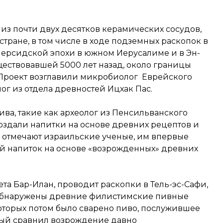
з почти двух десятков керамических сосудов,
тране, в том числе в ходе подземных раскопок в
персидской эпохи в южном Иерусалиме и в Эн-
ществовавшей 5000 лет назад, около границы
 Проект возглавили микробиолог Еврейского
ог из отдела древностей Ицхак Пас.
ва, такие как археолог из Пенсильванского
оздали напитки на основе древних рецептов и
ак отмечают израильские ученые, им впервые
й напиток на основе «возрожденных» древних
та Бар-Илан, проводит раскопки в Тель-эс-Сафи,
и обнаружены древние филистимские пивные
оторых потом было сварено пиво, послужившее
ный сравнил возрождение давно