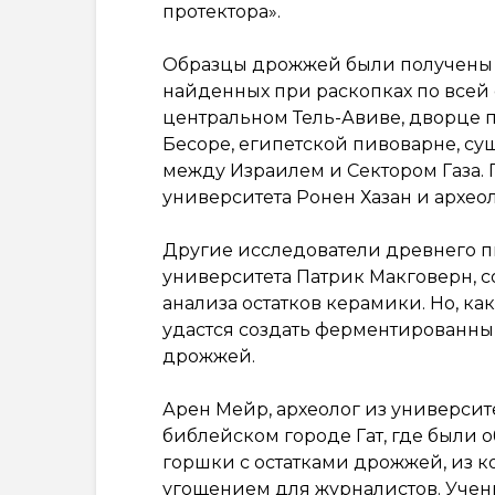
протектора».
Образцы дрожжей были получены и
найденных при раскопках по всей с
центральном Тель-Авиве, дворце 
Бесоре, египетской пивоварне, су
между Израилем и Сектором Газа.
университета Ронен Хазан и археол
Другие исследователи древнего пи
университета Патрик Макговерн, с
анализа остатков керамики. Но, к
удастся создать ферментированны
дрожжей.
Арен Мейр, археолог из университе
библейском городе Гат, где был
горшки с остатками дрожжей, из к
угощением для журналистов. Уче