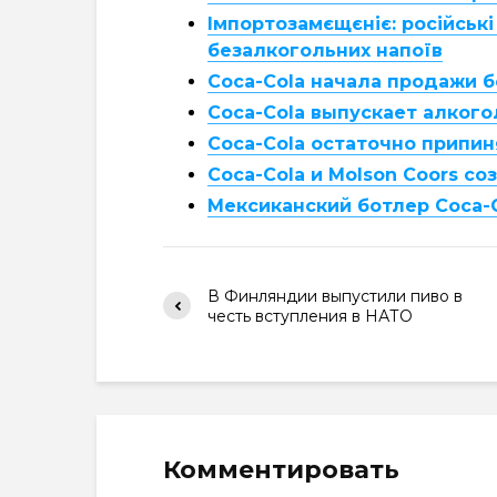
Імпортозамєщєніє: російські
безалкогольних напоїв
Coca-Cola начала продажи 
Coca-Cola выпускает алког
Coca-Cola остаточно припин
Coca-Cola и Molson Coors с
Мексиканский ботлер Coca-
В Финляндии выпустили пиво в
честь вступления в НАТО
Комментировать