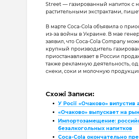
Street — газированный напиток с
растительными экстрактами, пише
В марте Coca-Cola объявила о при
из-за войны в Украине. В мае ге
заявил, что Coca-Cola Company мож
крупный производитель газированн
приостанавливает в России продажу
также рекламную деятельность, од
снеки, соки и молочную продукци
Схожі Записи:
У Росії «Очаково» випустив а
«Очаково» выпускает на рыно
Импортозамещение: российск
безалкогольных напитков
Coca-Cola окончательно пр