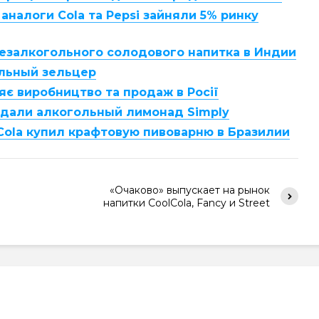
 аналоги Cola та Pepsi зайняли 5% ринку
безалкогольного солодового напитка в Индии
ольный зельцер
яє виробництво та продаж в Росії
оздали алкогольный лимонад Simply
Cola купил крафтовую пивоварню в Бразилии
«Очаково» выпускает на рынок
напитки CoolCola, Fancy и Street