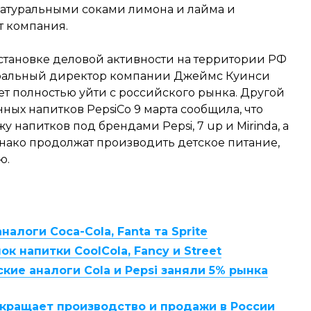
 натуральными соками лимона и лайма и
т компания.
остановке деловой активности на территории РФ
неральный директор компании Джеймс Куинси
ет полностью уйти с российского рынка. Другой
ых напитков PepsiCo 9 марта сообщила, что
 напитков под брендами Pepsi, 7 up и Mirinda, а
нако продолжат производить детское питание,
ю.
налоги Coca-Cola, Fanta та Sprite
к напитки CoolCola, Fancy и Street
ие аналоги Cola и Pepsi заняли 5% рынка
екращает производство и продажи в России