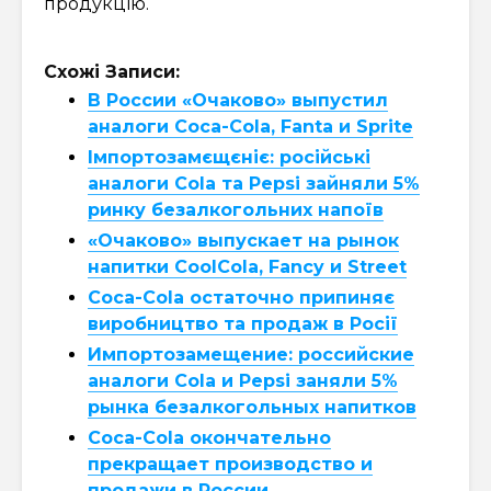
продукцію.
Схожі Записи:
В России «Очаково» выпустил
аналоги Coca-Cola, Fanta и Sprite
Імпортозамєщєніє: російські
аналоги Cola та Pepsi зайняли 5%
ринку безалкогольних напоїв
«Очаково» выпускает на рынок
напитки CoolCola, Fancy и Street
Coca-Cola остаточно припиняє
виробництво та продаж в Росії
Импортозамещение: российские
аналоги Cola и Pepsi заняли 5%
рынка безалкогольных напитков
Coca-Cola окончательно
прекращает производство и
продажи в России