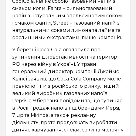
CoolCola, являє собою газований напій зі
смаком коли, Fanta – сильногазований
напій з натуральним апельсиновим соком
і смаком фанти, Street – газований напій з
натуральними соками лимона та лайма та
рослинними екстрактами, пише компанія.
У березні Coca-Cola оголосила про
зупинення ділової активності на території
РФ через війну в Україні. У травні
генеральний директор компанії Джеймс
Квінсі заявив, що Coca-Cola Company може
повністю піти з російського ринку. Інший
великий виробник газованих напоїв
PepsiCo 9 березня повідомила, що зупиняє
в Росії продаж напоїв під брендами Pepsi,
7 up та Mirinda, а також рекламну
діяльність, проте продовжать виробляти
дитяче харчування, снеки, соки та молочну