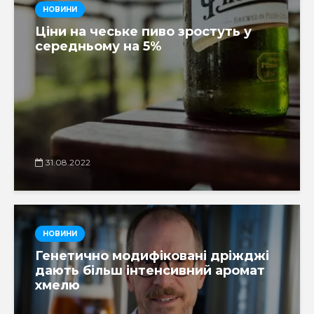
НОВИНИ
Ціни на чеське пиво зростуть у
середньому на 5%
31.08.2022
НОВИНИ
Генетично модифіковані дріжджі
дають більш інтенсивний аромат
хмелю