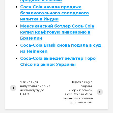
Coca-Cola начала продажи
безалкогольного солодового
напитка в Индии
Мексиканский ботлер Coca-Cola
купил крафтовую пивоварню в
Бразилии
Coca-Cola Brasil снова подала в суд
на Heineken
Coca-Cola выведет зельтер Topo
Chico на рынок Украины
У Фінляндії
Через війну в
випустили пиво на
Україні
честь вступу до
«Чернігівське»,
НАТО
Coca-Cola та Pepsi
зникають з полиць
супермаркетів