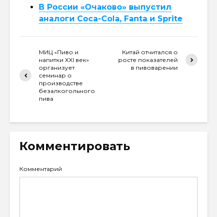
В России «Очаково» выпустил
аналоги Coca-Cola, Fanta и Sprite
МИЦ «Пиво и
Китай отчитался о
напитки XXI век»
росте показателей
организует
в пивоварении
семинар о
производстве
безалкогольного
пива
Комментировать
Комментарий