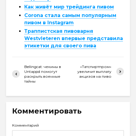
Как живёт мир трейдинга пивом
Corona стала самым популярным
пивом в Instagram
Траппистская пивоварня
Westvleteren впервые представила
этикетки для своего пива
Bellingcat: чекины в
«Татспиртпром»
Untappd помогут
увеличит выплату
раскрыть военные
акцизов на пиво
тайны
Комментировать
Комментарий